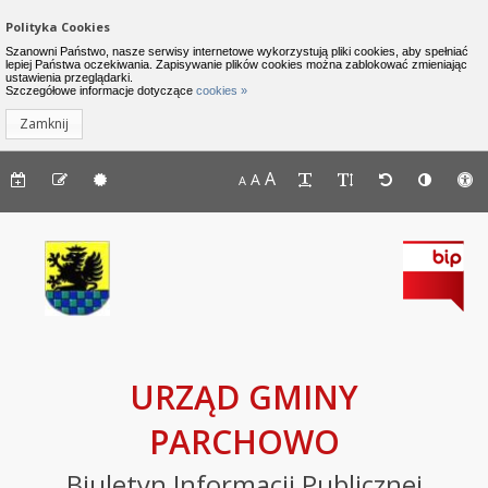
Zamknij menu
Nawigacja do pomijania linków
Polityka Cookies
Urząd Gminy Parchowo - Biuletyn I
Szanowni Państwo, nasze serwisy internetowe wykorzystują pliki cookies, aby spełniać
lepiej Państwa oczekiwania. Zapisywanie plików cookies można zablokować zmieniając
ustawienia przeglądarki.
INFORMACJE
Lewe menu
Szczegółowe informacje dotyczące
cookies »
Zamknij
Komunikaty
Menu górne - dostępność strony
A
Menu górne - edycja strony
A
Menu górne
A
Deklaracja
dostępności
Raport
o
stanie
zapewniania
dostępności
podmiotu
URZĄD GMINY
publicznego
PARCHOWO
BIP
Biuletyn Informacji Publicznej