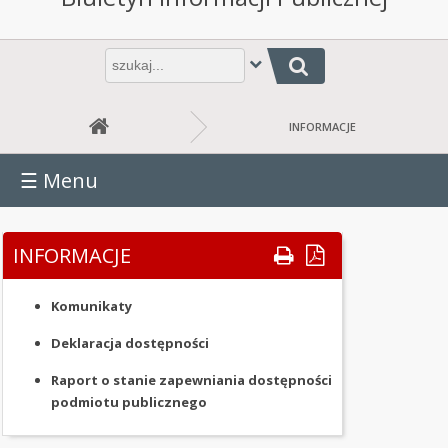
URZĄD
URZĄD
Wpisz
Jesteś tutaj: INFORMACJE
frazę
GMINY
do
wyszukania
RADA
INFORMACJE
GMINY
☰
Menu
BUDŻET
GMINY
RAPORT
INFORMACJE
(podstrony)
O
STANIE
Komunikaty
GMINY
Deklaracja dostępności
JEDNOSTKI
ORGANIZACYJNE
Raport o stanie zapewniania dostępności
podmiotu publicznego
OŚWIADCZENIA
MAJĄTKOWE