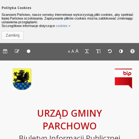
Zamknij menu
Nawigacja do pomijania linków
Polityka Cookies
Urząd Gminy Parchowo - Biuletyn I
Szanowni Państwo, nasze serwisy internetowe wykorzystują pliki cookies, aby spełniać
lepiej Państwa oczekiwania. Zapisywanie plików cookies można zablokować zmieniając
ustawienia przeglądarki.
INFORMACJE
Lewe menu
Szczegółowe informacje dotyczące
cookies »
Zamknij
Komunikaty
Menu górne - dostępność strony
A
Menu górne - edycja strony
A
Menu górne
A
Deklaracja
dostępności
Raport
o
stanie
zapewniania
dostępności
podmiotu
URZĄD GMINY
publicznego
PARCHOWO
BIP
Biuletyn Informacji Publicznej