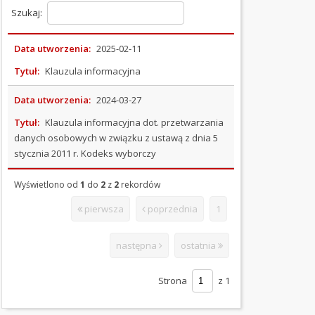
prawna
Szukaj:
Standardy
ochrony
małoletnich
Data utworzenia:
2025-02-11
RADA
Tytuł:
Klauzula informacyjna
GMINY
Data utworzenia:
2024-03-27
BUDŻET
Tytuł:
Klauzula informacyjna dot. przetwarzania
GMINY
danych osobowych w związku z ustawą z dnia 5
stycznia 2011 r. Kodeks wyborczy
RAPORT
O
Wyświetlono od
1
do
2
z
2
rekordów
STANIE
GMINY
pierwsza
poprzednia
1
JEDNOSTKI
następna
ostatnia
ORGANIZACYJNE
Strona
z 1
OŚWIADCZENIA
MAJĄTKOWE