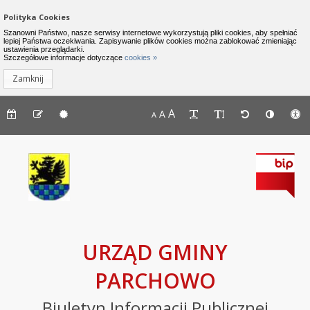
Zamknij menu
Nawigacja do pomijania linków
Polityka Cookies
Urząd Gminy Parchowo - Biuletyn I
Szanowni Państwo, nasze serwisy internetowe wykorzystują pliki cookies, aby spełniać
lepiej Państwa oczekiwania. Zapisywanie plików cookies można zablokować zmieniając
ustawienia przeglądarki.
INFORMACJE
Lewe menu
Szczegółowe informacje dotyczące
cookies »
Zamknij
Komunikaty
Menu górne - dostępność strony
A
Menu górne - edycja strony
A
Menu górne
A
Deklaracja
dostępności
Raport
o
stanie
zapewniania
dostępności
podmiotu
URZĄD GMINY
publicznego
PARCHOWO
BIP
Biuletyn Informacji Publicznej