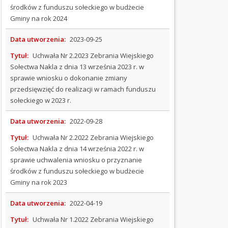
ZAMÓWIENIA
środków z funduszu sołeckiego w budżecie
PUBLICZNE
Gminy na rok 2024
REJESTRY
Data utworzenia:
2023-09-25
STRATEGIE
Tytuł:
Uchwała Nr 2.2023 Zebrania Wiejskiego
I
Sołectwa Nakla z dnia 13 września 2023 r. w
PROGRAMY
sprawie wniosku o dokonanie zmiany
przedsięwzięć do realizacji w ramach funduszu
SOŁECTWA
sołeckiego w 2023 r.
Aktualności
Data utworzenia:
2022-09-28
Chośnica
Tytuł:
Uchwała Nr 2.2022 Zebrania Wiejskiego
Gołczewo
Sołectwa Nakla z dnia 14 września 2022 r. w
Grabowo
sprawie uchwalenia wniosku o przyznanie
Parchowskie
środków z funduszu sołeckiego w budżecie
Gminy na rok 2023
Jamno
Jeleńcz
Data utworzenia:
2022-04-19
Nakla
Tytuł:
Uchwała Nr 1.2022 Zebrania Wiejskiego
Nowa