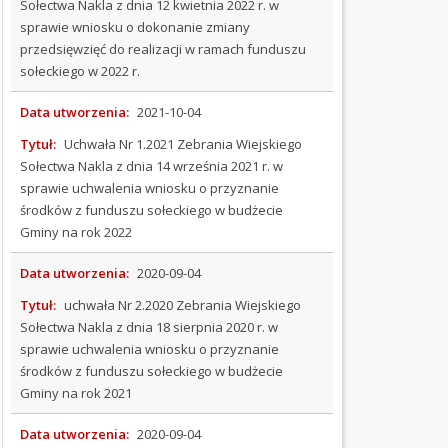
Sołectwa Nakla z dnia 12 kwietnia 2022 r. w
Wieś
sprawie wniosku o dokonanie zmiany
Parchowo
przedsięwzięć do realizacji w ramach funduszu
Soszyca
sołeckiego w 2022 r.
Sylczno
Data utworzenia:
2021-10-04
Żukówko
Tytuł:
Uchwała Nr 1.2021 Zebrania Wiejskiego
SPRAWOZDANIA
Sołectwa Nakla z dnia 14 września 2021 r. w
FINANSOWE
sprawie uchwalenia wniosku o przyznanie
środków z funduszu sołeckiego w budżecie
PETYCJE
Gminy na rok 2022
SKARGI
Data utworzenia:
2020-09-04
I
WNIOSKI
Tytuł:
uchwała Nr 2.2020 Zebrania Wiejskiego
Sołectwa Nakla z dnia 18 sierpnia 2020 r. w
KONTROLE
sprawie uchwalenia wniosku o przyznanie
środków z funduszu sołeckiego w budżecie
SYGNALIŚCI
Gminy na rok 2021
INFORMACJE
Data utworzenia:
2020-09-04