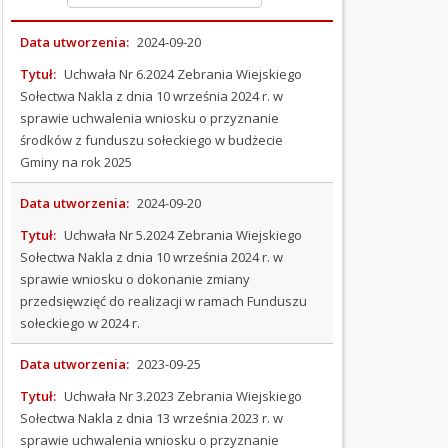
OGŁOSZENIA
Data utworzenia:
2024-09-20
I
Tytuł:
Uchwała Nr 6.2024 Zebrania Wiejskiego
PRZETARGI
Sołectwa Nakla z dnia 10 września 2024 r. w
sprawie uchwalenia wniosku o przyznanie
OCHRONA
środków z funduszu sołeckiego w budżecie
ŚRODOWISKA
Gminy na rok 2025
PODATKI
Data utworzenia:
2024-09-20
I
OPŁATY
Tytuł:
Uchwała Nr 5.2024 Zebrania Wiejskiego
Sołectwa Nakla z dnia 10 września 2024 r. w
ORGANIZACJE
sprawie wniosku o dokonanie zmiany
POZARZĄDOWE
przedsięwzięć do realizacji w ramach Funduszu
sołeckiego w 2024 r.
PRAWO
MIEJSCOWE
Data utworzenia:
2023-09-25
(Kliknięcie spowoduje otwarcie nowej karty)
Tytuł:
Uchwała Nr 3.2023 Zebrania Wiejskiego
WYBORY
Sołectwa Nakla z dnia 13 września 2023 r. w
sprawie uchwalenia wniosku o przyznanie