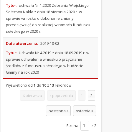
O
Tytuł:
uchwała Nr 1.2020 Zebrania Wiejskiego
BIULETYNIE
Sołectwa Nakla z dnia 18 sierpnia 2020 r. w
sprawie wniosku o dokonanie zmiany
PLAN
przedsięwzięć do realizacji w ramach funduszu
OGÓLNY
sołeckiego w 2020 r.
PLANY
Data utworzenia:
2019-10-02
MIEJSCOWE
Tytuł:
Uchwała Nr 4.2019 z dnia 18.09.2019 r. w
sprawie uchwalenia wniosku o przyznanie
ZINTEGROWANE
środków z funduszu sołeckiego w budżecie
PLANY
Gminy na rok 2020
INWESTYCYJNE
POMOC
Wyświetlono od
1
do
10
z
13
rekordów
PUBLICZNA
pierwsza
poprzednia
1
2
BIP
następna
ostatnia
GCKIB
Strona
z 2
OGŁOSZENIA