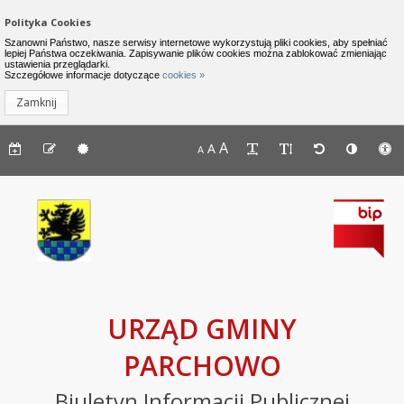
Zamknij menu
Nawigacja do pomijania linków
Polityka Cookies
Urząd Gminy Parchowo - Biuletyn I
Szanowni Państwo, nasze serwisy internetowe wykorzystują pliki cookies, aby spełniać
lepiej Państwa oczekiwania. Zapisywanie plików cookies można zablokować zmieniając
ustawienia przeglądarki.
INFORMACJE
Lewe menu
Szczegółowe informacje dotyczące
cookies »
Zamknij
Komunikaty
Menu górne - dostępność strony
A
Menu górne - edycja strony
A
Menu górne
A
Deklaracja
dostępności
Raport
o
stanie
zapewniania
dostępności
podmiotu
URZĄD GMINY
publicznego
PARCHOWO
BIP
Biuletyn Informacji Publicznej