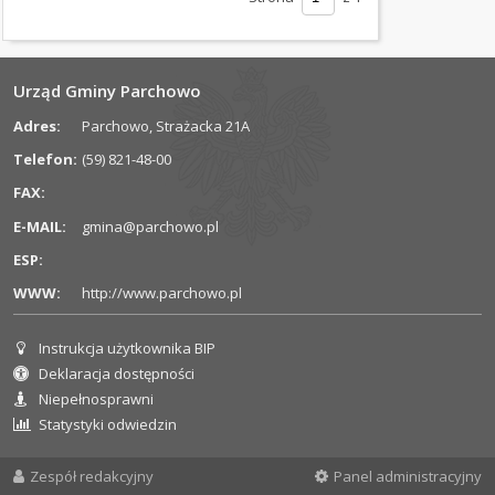
ZAMÓWIENIA
PUBLICZNE
REJESTRY
Urząd Gminy Parchowo
STRATEGIE
Adres:
Parchowo, Strażacka 21A
I
Telefon:
(59) 821-48-00
PROGRAMY
FAX:
SOŁECTWA
E-MAIL:
gmina@parchowo.pl
Aktualności
ESP:
Chośnica
WWW:
http://www.parchowo.pl
Gołczewo
Grabowo
Instrukcja użytkownika BIP
Informacje dla użytkownika
Parchowskie
Deklaracja dostępności
Jamno
Niepełnosprawni
Statystyki odwiedzin
Jeleńcz
Nakla
Zespół redakcyjny
Panel administracyjny
Nowa