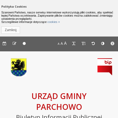
Zamknij menu
Nawigacja do pomijania linków
Polityka Cookies
Urząd Gminy Parchowo - Biuletyn I
Szanowni Państwo, nasze serwisy internetowe wykorzystują pliki cookies, aby spełniać
lepiej Państwa oczekiwania. Zapisywanie plików cookies można zablokować zmieniając
ustawienia przeglądarki.
INFORMACJE
Lewe menu
Szczegółowe informacje dotyczące
cookies »
Zamknij
Komunikaty
Menu górne - dostępność strony
A
Menu górne - edycja strony
A
Menu górne
A
Deklaracja
dostępności
Raport
o
stanie
zapewniania
dostępności
podmiotu
URZĄD GMINY
publicznego
PARCHOWO
BIP
Biuletyn Informacji Publicznej