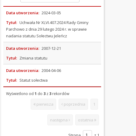
OGŁOSZENIA
Data utworzenia:
2024-03-05
I
Tytuł:
Uchwała Nr XLVI.407.2024 Rady Gminy
PRZETARGI
Parchowo z dnia 29 lutego 2024 r. w sprawie
nadania statutu Sołectwu Jeleńcz
OCHRONA
ŚRODOWISKA
Data utworzenia:
2007-12-21
PODATKI
Tytuł:
Zmiana statutu
I
Data utworzenia:
2004-04-06
OPŁATY
Tytuł:
Statut sołectwa
ORGANIZACJE
POZARZĄDOWE
Wyświetlono od
1
do
3
z
3
rekordów
PRAWO
pierwsza
poprzednia
1
MIEJSCOWE
(Kliknięcie spowoduje otwarcie nowej karty)
następna
ostatnia
WYBORY
Strona
z 1