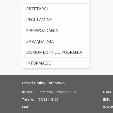
PRZETARGI
REGULAMINY
SPRAWOZDANIA
ZARZĄDZENIA
DOMUMENTY DO POBRANIA
INFORMACJE
Urząd Gminy Parchowo
Adres:
Parchowo, Strażacka 21A
E-MAI
Telefon:
(59) 821-48-00
ESP:
FAX:
WWW