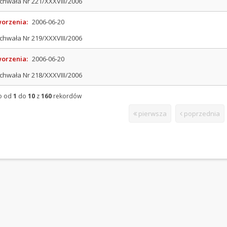
chwała Nr 221/XXXVIII/2006
worzenia:
2006-06-20
chwała Nr 219/XXXVIII/2006
worzenia:
2006-06-20
chwała Nr 218/XXXVIII/2006
o od
1
do
10
z
160
rekordów
pierwsza
poprzednia