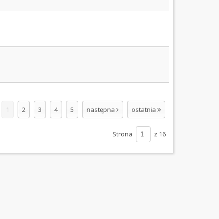
1
2
3
4
5
następna
ostatnia
Strona
z 16