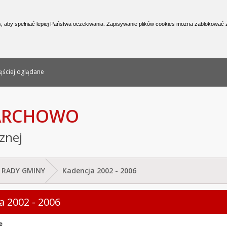
nformacji Publicznej
, aby spełniać lepiej Państwa oczekiwania. Zapisywanie plików cookies można zablokować z
ęściej oglądane
PARCHOWO
cznej
 RADY GMINY
Kadencja 2002 - 2006
a 2002 - 2006
e