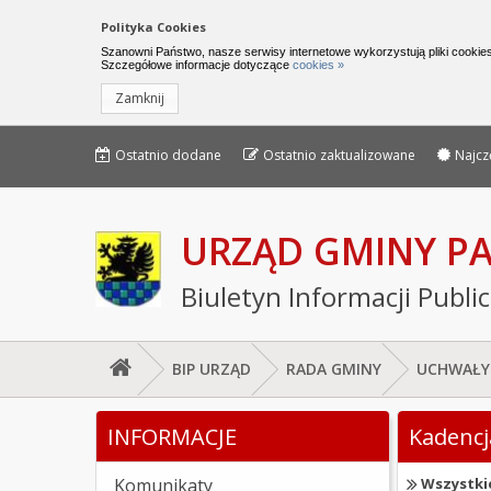
Nawigacja do pomijania linków
Polityka Cookies
Urząd Gminy Parchowo - Biuletyn I
Szanowni Państwo, nasze serwisy internetowe wykorzystują pliki cookies
Szczegółowe informacje dotyczące
cookies »
Zamknij
Menu górne - edycja strony
Menu górne
Ostatnio dodane
Ostatnio zaktualizowane
Najcz
URZĄD GMINY 
Biuletyn Informacji Publi
BIP URZĄD
RADA GMINY
UCHWAŁY
Jesteś tutaj: Kadencja 2002 - 2006
INFORMACJE
Kadencj
Lewe menu
Komunikaty
Wszystki