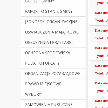
BUDŻET GMINY
Tytuł:
U
RAPORT O STANIE GMINY
Data ut
Tytuł:
U
JEDNOSTKI ORGANIZACYJNE
Data ut
OŚWIADCZENIA MAJĄTKOWE
Tytuł:
U
OGŁOSZENIA I PRZETARGI
Data ut
OCHRONA ŚRODOWISKA
Tytuł:
U
PODATKI I OPŁATY
Data ut
ORGANIZACJE POZARZĄDOWE
Tytuł:
U
Data ut
PRAWO MIEJSCOWE
(Kliknięcie spowoduje otw
Tytuł:
U
WYBORY
Data ut
ZAMÓWIENIA PUBLICZNE