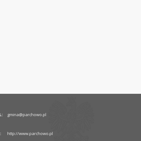
L:
gmina@parchowo.pl
:
http://www.parchowo.pl