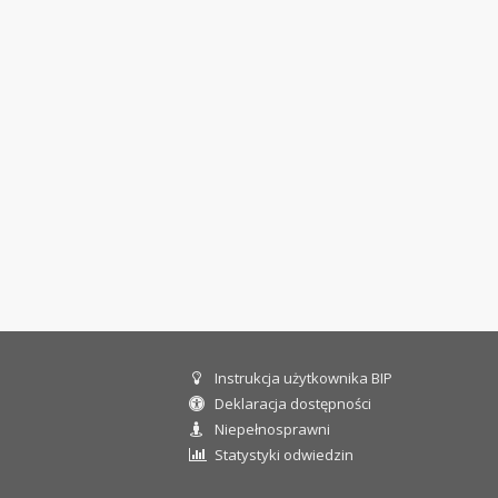
Instrukcja użytkownika BIP
Informacje dla użytkownika
Deklaracja dostępności
Niepełnosprawni
Statystyki odwiedzin