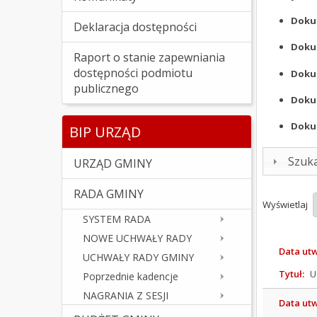
Doku
Deklaracja dostępności
Doku
Raport o stanie zapewniania
dostępności podmiotu
Doku
publicznego
Doku
Doku
BIP URZĄD
Szuk
URZĄD GMINY
RADA GMINY
Wyświetlaj
SYSTEM RADA
NOWE UCHWAŁY RADY
Data ut
UCHWAŁY RADY GMINY
Tytuł:
U
Poprzednie kadencje
NAGRANIA Z SESJI
Data ut